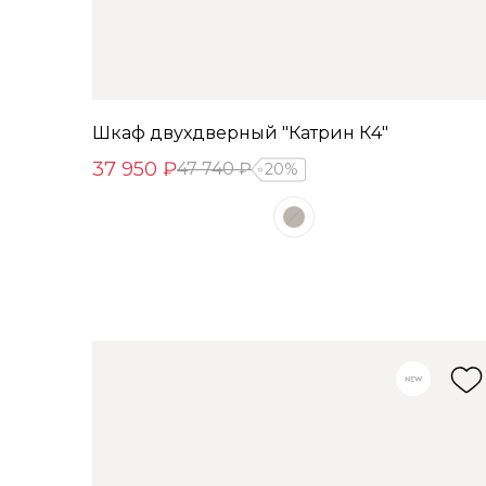
Шкаф двухдверный "Катрин К4"
37 950 ₽
47 740 ₽
20%