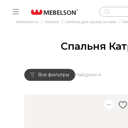
Mebelson.ru
/
Каталог
/
Мебель для заказа онлайн
/
Ме
Спальня Кат
Все фильтры
Найдено 4