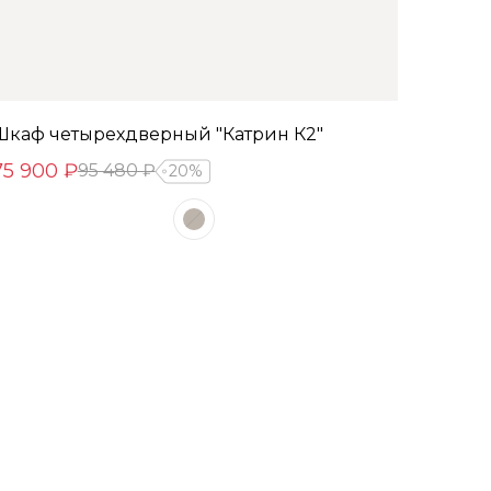
Шкаф четырехдверный "Катрин К2"
75 900 ₽
95 480 ₽
20%