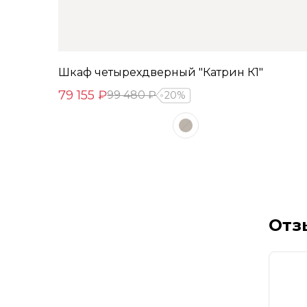
Шкаф четырехдверный "Катрин К1"
79 155 ₽
99 480 ₽
20%
Отз