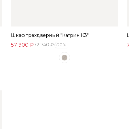
Шкаф трехдверный "Катрин К3"
57 900 ₽
72 740 ₽
20%