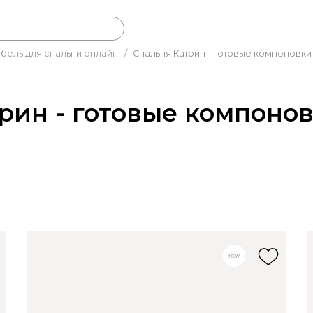
бель для спальни онлайн
/
Спальня Катрин - готовые компоновки
рин - готовые компоно