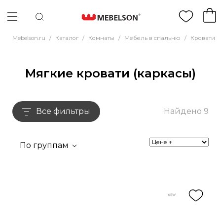
Mebelson.ru
/
Каталог
/
Комнаты
/
Мебель в спальню
/
Кровати
/
Мягкие кровати (каркасы)
Все фильтры
Найдено 9
По группам