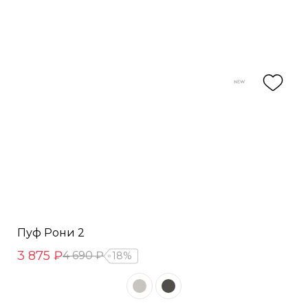
Пуф Рони 2
3 875 ₽
4 690 ₽
18%