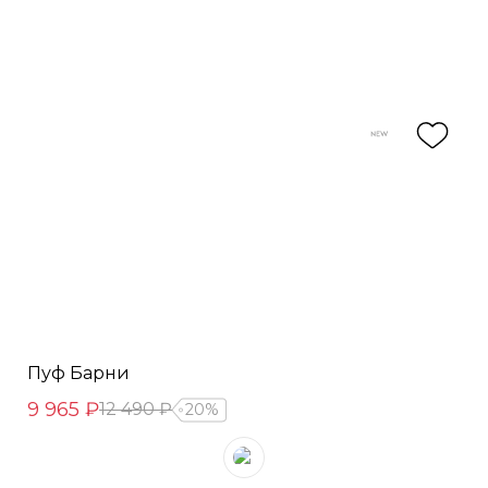
Пуф Барни
9 965 ₽
12 490 ₽
20%