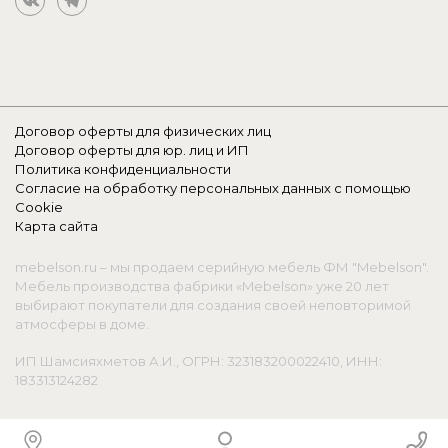
Договор оферты для физических лиц
Договор оферты для юр. лиц и ИП
Политика конфиденциальности
Согласие на обработку персональных данных с помощью
Cookie
Карта сайта
mebelson.ru – мы продаем серийную мебель ФМ "Mebelson".
Мебель производства фабрики «Mebelson» уже 20 лет
выбирают покупатели для создания своей неповторимой
атмосферы в доме.
ИП Шамсияхметов А.И., ОГРН: 323183200022410, ИНН:
183313124282