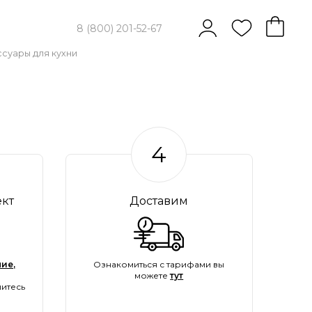
8 (800) 201-52-67
суары для кухни
4
ект
Доставим
ие,
Ознакомиться с тарифами вы
можете
тут
итесь