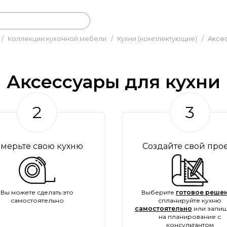
/
Коллекции кухонной мебели
/
Кухни (комплектующие)
/
Аксес
Аксессуары для кухни
2
3
амерьте свою кухню
Создайте свой про
Вы можете сделать это
Выберите
готовое решен
самостоятельно
спланируйте кухню
самостоятельно
или запиш
на планирование с
консультантом