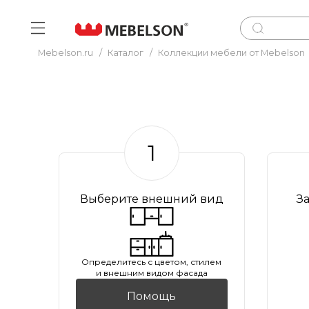
Mebelson.ru
/
Каталог
/
Коллекции мебели от Mebelson
1
Выберите внешний вид
З
Oпределитесь с цветом, стилем
и внешним видом фасада
Помощь