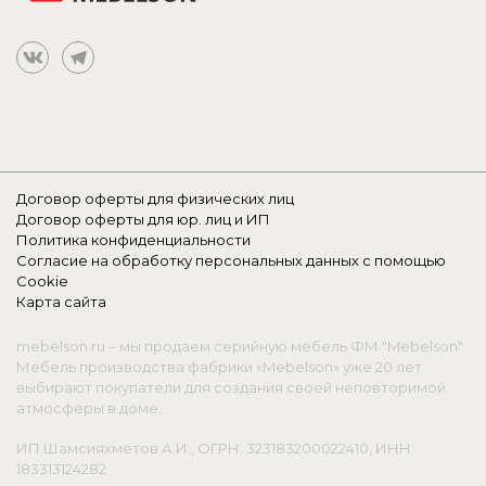
Договор оферты для физических лиц
Договор оферты для юр. лиц и ИП
Политика конфиденциальности
Согласие на обработку персональных данных с помощью
Cookie
Карта сайта
mebelson.ru – мы продаем серийную мебель ФМ "Mebelson".
Мебель производства фабрики «Mebelson» уже 20 лет
выбирают покупатели для создания своей неповторимой
атмосферы в доме.
ИП Шамсияхметов А.И., ОГРН: 323183200022410, ИНН:
183313124282