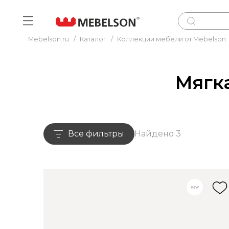
Mebelson.ru
/
Каталог
/
Коллекции мебели от Mebelson
Мягк
Все фильтры
Найдено 3