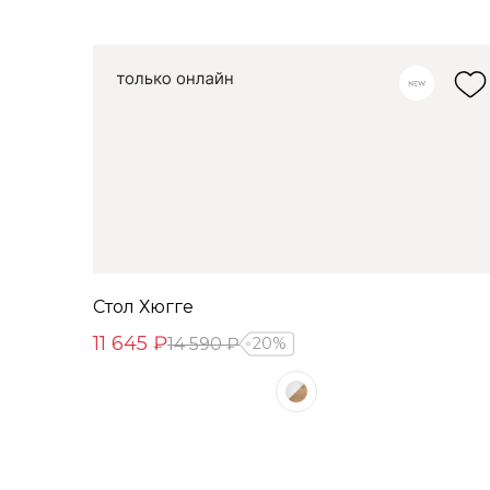
Стол Хюгге
11 645 ₽
14 590 ₽
20%