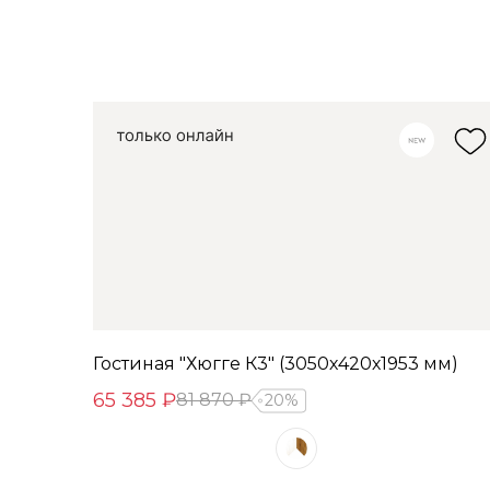
Гостиная "Хюгге К3" (3050х420х1953 мм)
65 385 ₽
81 870 ₽
20%