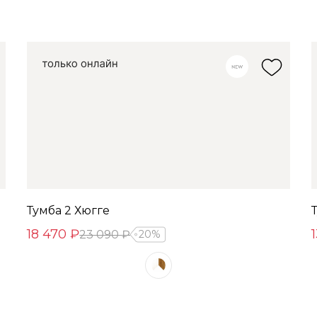
Тумба 2 Хюгге
18 470 ₽
23 090 ₽
20%