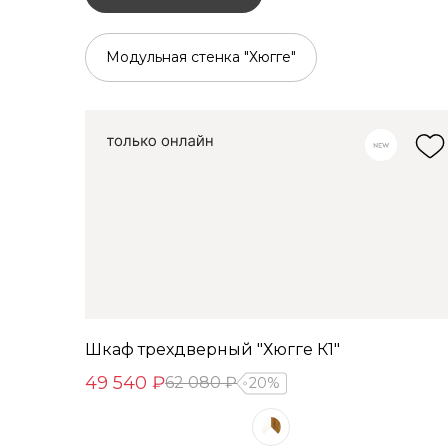
Модульная стенка "Хюгге"
Шкаф трехдверный "Хюгге К1"
49 540 ₽
62 080 ₽
20%