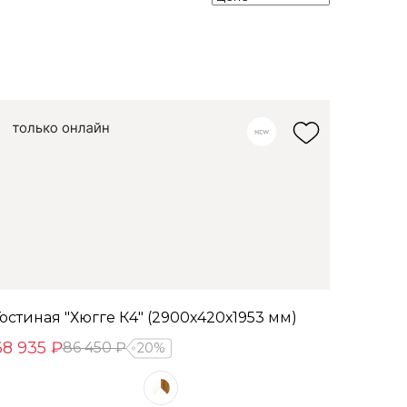
Гостиная "Хюгге К4" (2900х420х1953 мм)
68 935 ₽
86 450 ₽
20%