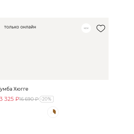
Тумба Хюгге
13 325 ₽
16 690 ₽
20%