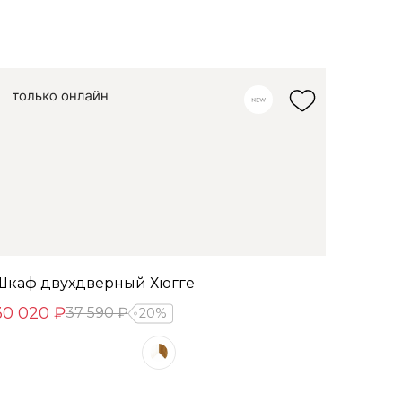
Шкаф двухдверный Хюгге
30 020 ₽
37 590 ₽
20%