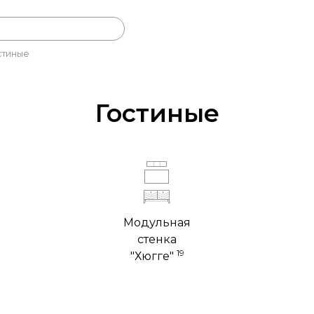
стиные
Гостиные
Модульная
стенка
19
"Хюгге"