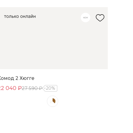
Комод 2 Хюгге
22 040 ₽
27 590 ₽
20%