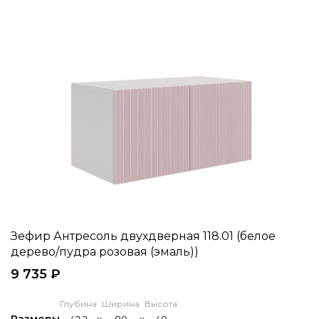
Зефир Антресоль двухдверная 118.01 (белое
дерево/пудра розовая (эмаль))
9 735 ₽
Глубина
Ширина
Высота
Размеры
42,2
x
80
x
40