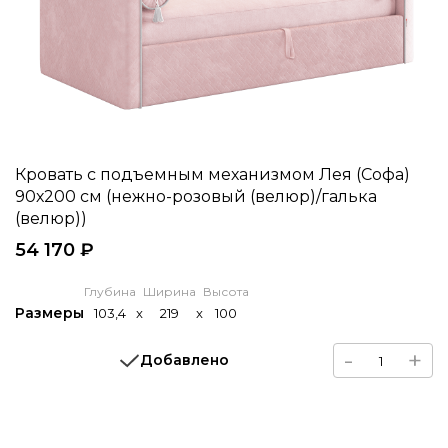
Кровать с подъемным механизмом Лея (Софа)
90х200 см (нежно-розовый (велюр)/галька
(велюр))
54 170 ₽
Глубина
Ширина
Высота
Размеры
103,4
x
219
x
100
-
+
Добавлено