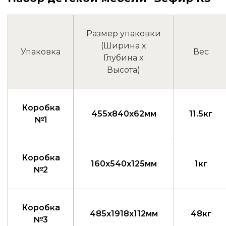
Размер упаковки
(Ширина x
Упаковка
Вес
Глубина x
Высота)
Коробка
455x840x62мм
11.5кг
№1
Коробка
160x540x125мм
1кг
№2
Коробка
485x1918x112мм
48кг
№3