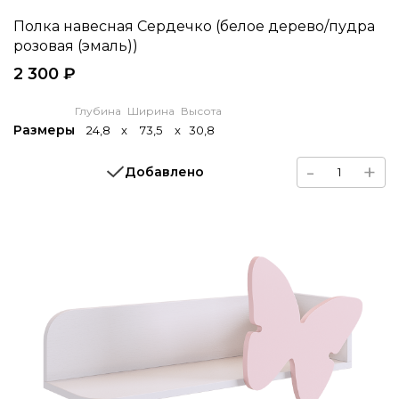
Полка навесная Сердечко (белое дерево/пудра
розовая (эмаль))
2 300 ₽
Глубина
Ширина
Высота
Размеры
24,8
x
73,5
x
30,8
-
+
Добавлено