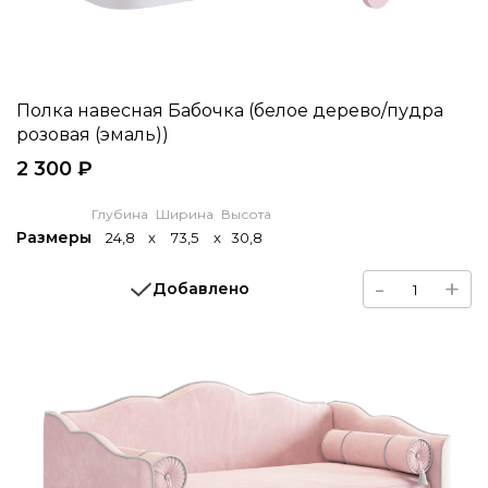
Полка навесная Бабочка (белое дерево/пудра
розовая (эмаль))
2 300 ₽
Глубина
Ширина
Высота
Размеры
24,8
x
73,5
x
30,8
-
+
Добавлено